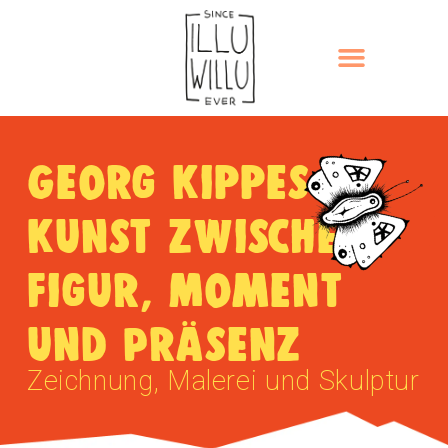
Georg Kippes –
Kunst zwischen
Figur, Moment
und Präsenz
Zeichnung, Malerei und Skulptur