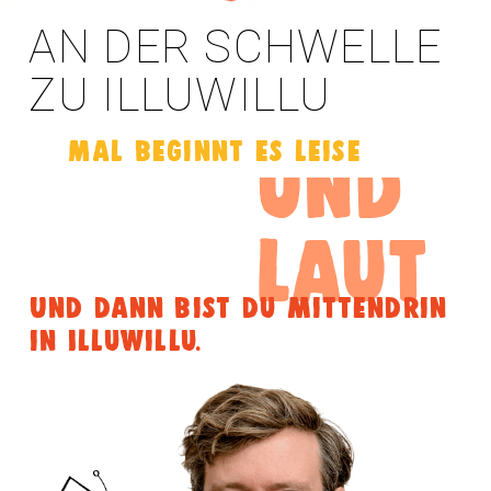
mal
AN DER SCHWELLE
roh
ZU ILLUWILLU
Mal beginnt es leise
und
laut
Und dann bist du mittendrin
in Illuwillu.